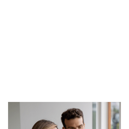
über das Nutzerportal intelligent ein. Erstellen Sie
hilfreiche Automationen oder energiesparende
Zeitsteuerungen übersichtlich am Monitor.
Geräte einfach an- und ablernen
Intelligente Steuerung
Nutzerverwaltung
Neue Smart Living-Systeme anlegen