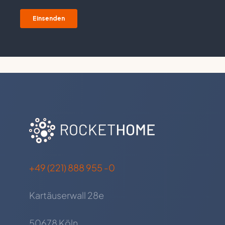
+49 (221) 888 955 -0
Kartäuserwall 28e
50678 Köln